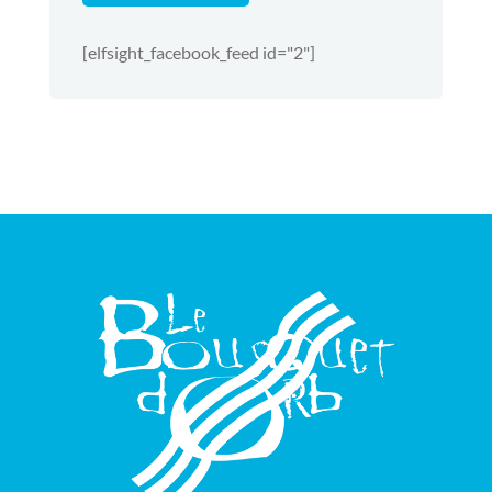
[elfsight_facebook_feed id="2"]