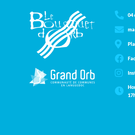
04 
mai
Pla
Fa
In
Hor
17h