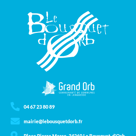
04 67 23 80 89
mairie@lebousquetdorb.fr
Place Pierre Masse, 34260 Le Bousquet-d'Orb