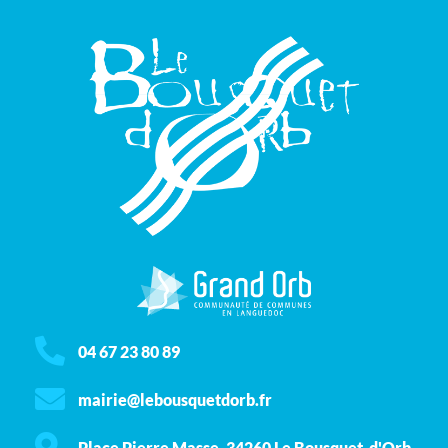
04 67 23 80 89
mairie@lebousquetdorb.fr
Place Pierre Masse, 34260 Le Bousquet-d'Orb